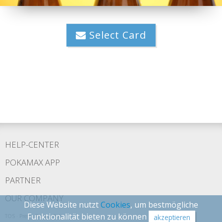
Select Card
HELP-CENTER
POKAMAX APP
PARTNER
OUR COMPANY
Diese Website nutzt
Cookies
, um bestmögliche
Funktionalität bieten zu können
TOS
·
Press
·
Privacy Policy
akzeptieren