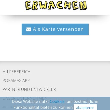
Als Karte versenden
HILFEBEREICH
POKAMAX APP
PARTNER UND ENTWICKLER
UNSER UNTERNEHMEN
Diese Website nutzt
Cookies
, um bestmögliche
Funktionalität bieten zu können
AGB
·
Presse
·
Datenschutz
akzeptieren