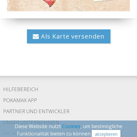
Als Karte versenden
HILFEBEREICH
POKAMAX APP
PARTNER UND ENTWICKLER
UNSER UNTERNEHMEN
Diese Website nutzt
Cookies
, um bestmögliche
Funktionalität bieten zu können
AGB
·
Presse
·
Datenschutz
akzeptieren