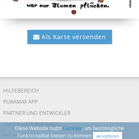
Als Karte versenden
HILFEBEREICH
POKAMAX APP
PARTNER UND ENTWICKLER
UNSER UNTERNEHMEN
Diese Website nutzt
Cookies
, um bestmögliche
Funktionalität bieten zu können
AGB
·
Presse
·
Datenschutz
akzeptieren