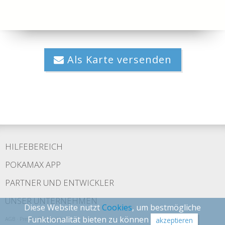
Als Karte versenden
HILFEBEREICH
POKAMAX APP
PARTNER UND ENTWICKLER
UNSER UNTERNEHMEN
Diese Website nutzt
Cookies
, um bestmögliche
Funktionalität bieten zu können
AGB
·
Presse
·
Datenschutz
akzeptieren