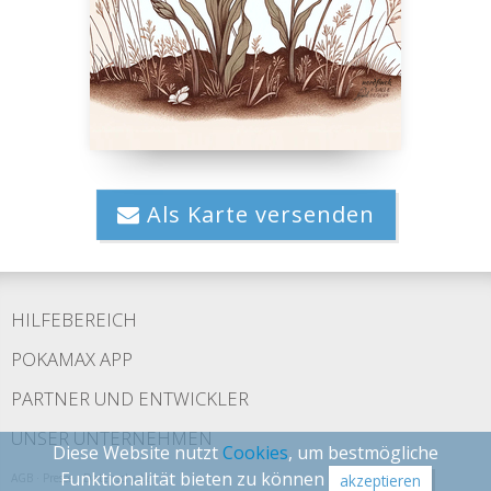
Als Karte versenden
HILFEBEREICH
POKAMAX APP
PARTNER UND ENTWICKLER
UNSER UNTERNEHMEN
Diese Website nutzt
Cookies
, um bestmögliche
Funktionalität bieten zu können
AGB
·
Presse
·
Datenschutz
akzeptieren