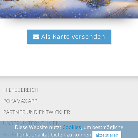
Als Karte versenden
HILFEBEREICH
POKAMAX APP
PARTNER UND ENTWICKLER
UNSER UNTERNEHMEN
Diese Website nutzt
Cookies
, um bestmögliche
Funktionalität bieten zu können
AGB
·
Presse
·
Datenschutz
akzeptieren