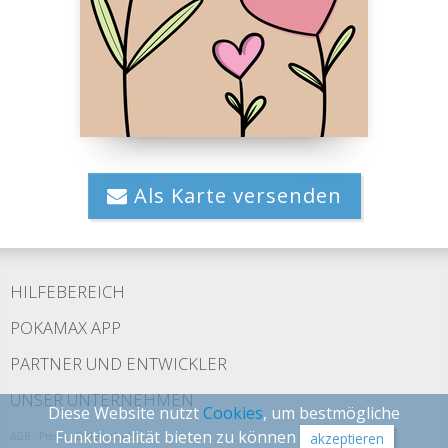
Als Karte versenden
HILFEBEREICH
POKAMAX APP
PARTNER UND ENTWICKLER
UNSER UNTERNEHMEN
Diese Website nutzt
Cookies
, um bestmögliche
Funktionalität bieten zu können
AGB
·
Presse
·
Datenschutz
akzeptieren