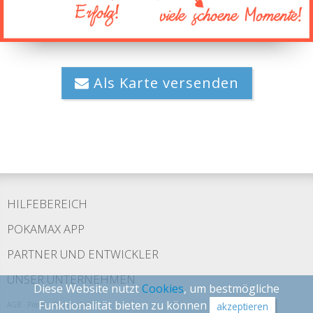
Als Karte versenden
HILFEBEREICH
POKAMAX APP
PARTNER UND ENTWICKLER
UNSER UNTERNEHMEN
Diese Website nutzt
Cookies
, um bestmögliche
Funktionalität bieten zu können
AGB
·
Presse
·
Datenschutz
akzeptieren