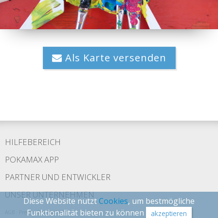
Als Karte versenden
HILFEBEREICH
POKAMAX APP
PARTNER UND ENTWICKLER
UNSER UNTERNEHMEN
Diese Website nutzt
Cookies
, um bestmögliche
Funktionalität bieten zu können
AGB
·
Presse
·
Datenschutz
akzeptieren